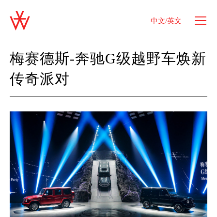
中文/英文
梅赛德斯-奔驰G级越野车焕新
传奇派对