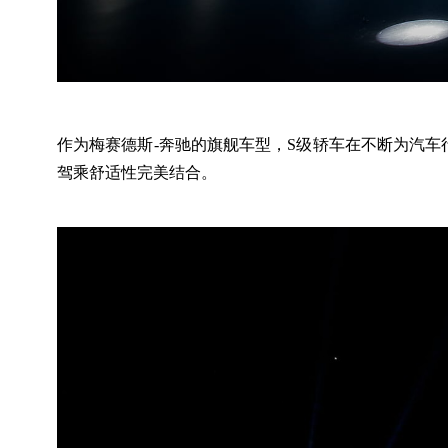
作为梅赛德斯-奔驰的旗舰车型，S级轿车在不断为汽
驾乘舒适性完美结合。