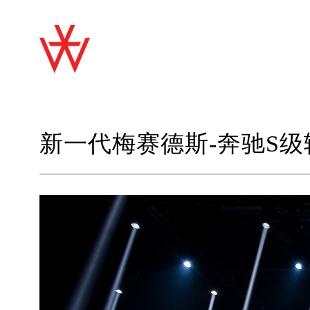
新一代梅赛德斯-奔驰S