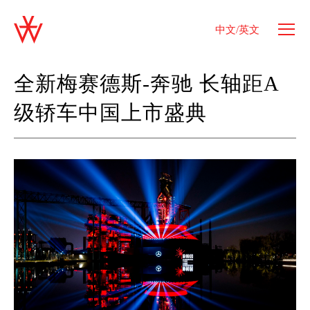
中文/英文
全新梅赛德斯-奔驰 长轴距A
级轿车中国上市盛典